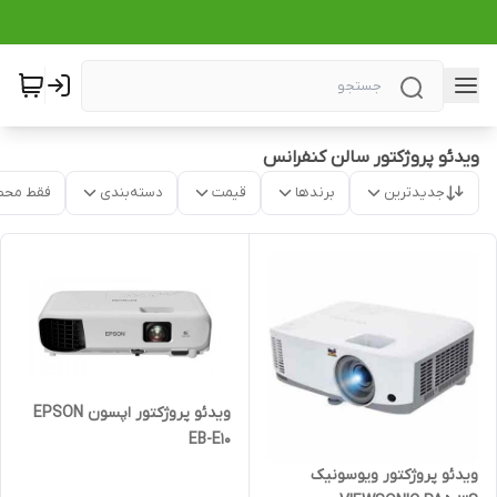
ویدئو پروژکتور سالن کنفرانس
جدیدترین
برندها
قیمت
دسته‌بندی
فقط محص
ویدئو پروژکتور اپسون EPSON
EB-E10
ویدئو پروژکتور ویوسونیک