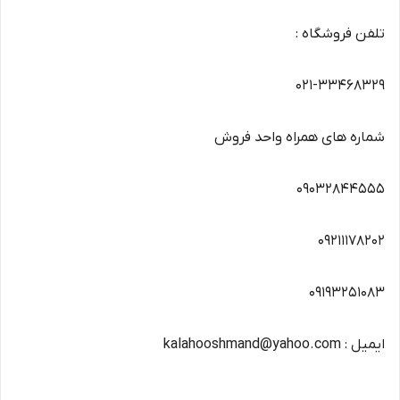
تلفن فروشگاه :
۰۲۱-۳۳۴۶۸۳۲۹
شماره های همراه واحد فروش
09032844555
09211178202
09193251083
ایمیل : kalahooshmand@yahoo.com