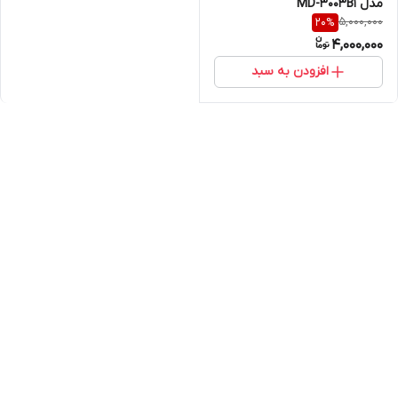
مدل MD-3003B1
5,000,000
20
%
4,000,000
افزودن به سبد