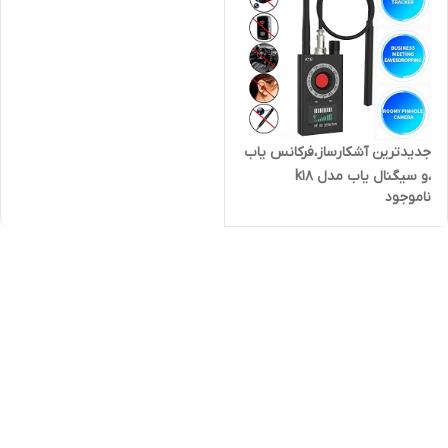
جدیدترین آشکارساز،فرکانس یاب
،و سیگنال یاب مدل k18
ناموجود
،امتحانات، کنکور(فروشگاه
فرهنگیان)