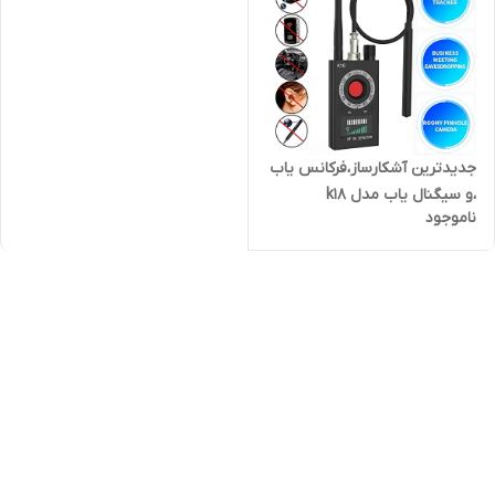
جدیدترین آشکارساز،فرکانس یاب
،و سیگنال یاب مدل k18
ناموجود
،امتحانات، کنکور(فروشگاه
فرهنگیان)