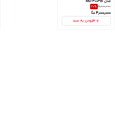
مدل MD-3003B1
5,000,000
20
%
4,000,000
افزودن به سبد