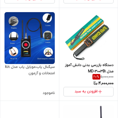
دستگاه بازرسی بدنی دانش آموز
سیگنال یاب،موبایل یاب مدل k18
مدل MD-3003B1
امتحانات و آزمون
5,000,000
20
%
کنکور(فروشگاه فرهنگیان)
4,000,000
افزودن به سبد
ناموجود