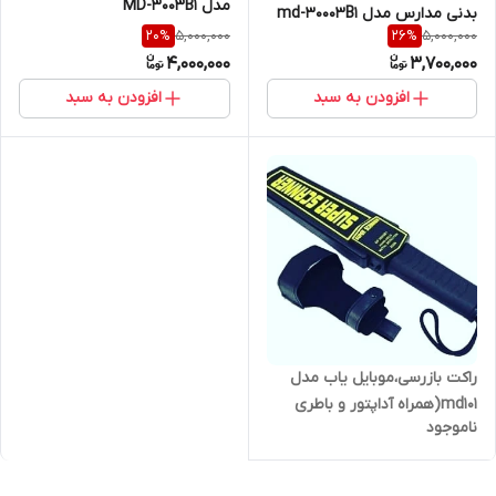
مدل MD-3003B1
بدنی مدارس مدل md-30003B1
5,000,000
5,000,000
20
%
26
%
4,000,000
3,700,000
افزودن به سبد
افزودن به سبد
راکت بازرسی،موبایل یاب مدل
md101(همراه آداپتور و باطری
ناموجود
شارژی)