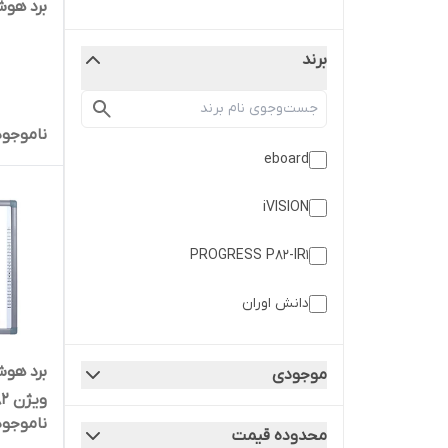
برد هوشمند 83 
برند
ناموجود
eboard
iVISION
PROGRESS P82-IR1
دانش اوران
موجودی
ویژن iVISION 82
ناموجود
محدوده قیمت