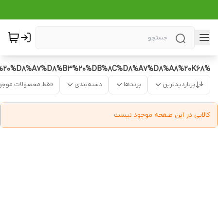
%D8%AC%DB%8C%20%D9%BE%DB%8C%20%D8%A7%D8%B3%20%DB%8C%D8%A7%D8%A8%20K68
پربازدیدترین
برندها
دسته‌بندی
فقط محصولات موجو
کالایی در این صفحه موجود نیست