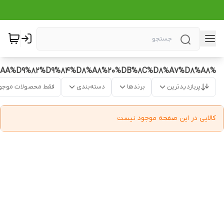
%D8%AA%D9%82%D9%84%D8%A8%20%DB%8C%D8%A7%D8%A8
پربازدیدترین
برندها
دسته‌بندی
فقط محصولات موجو
کالایی در این صفحه موجود نیست