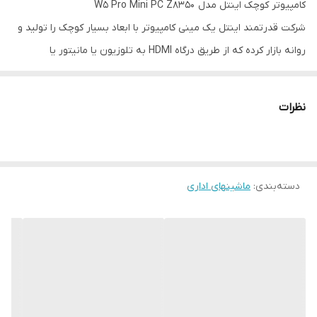
کامپیوتر کوچک اینتل مدل W5 Pro Mini PC Z8350
شرکت قدرتمند اینتل یک مینی کامپیوتر با ابعاد بسیار کوچک را تولید و
روانه بازار کرده که از طریق درگاه HDMI به تلوزیون یا مانیتور یا
ویدیوپروژکتور شما متصل می‌شود و آن‌ را تبدیل به یک کامپیوتر
قدرتمند می‌کند. مینی‌کامپیوتر W5 Mini PC Intel Z8350 از یک
نظرات
پردازنده‌‌ی X5-Z8350 سری Atom ساخت خود اینتل بهره می‌برد به
طوریکه برای مینی کامپیوترها که پردازش‌های سنگینی از آن‌ها انتظار
نمی‌رود، گزینه مناسبی خواهد بود.
دسته‌بندی
:
ماشینهای اداری
کامپیوتر کوچک اینتل مدل W5 Pro Mini PC Z8350 قابلیت پخش فایل
های ویدیویی با کیفیت 4K x 2K را دارا می باشد. این پردازنده دارای
فرکانس 1.4 گیگاهرتز در حالت پایه و تا فرکانس 1.92 گیگاهرتز را پوشش
می دهد و از 2 مگابایت کش بهره می‌برد. میزان حافظه‌ی رمی که برای
این محصول در نظر گرفته شده دو گیگابایت از نوع LPDDR3 است که از
استاندارد 1600 مگاهرتز برای فرکانس بهره می‌برد.