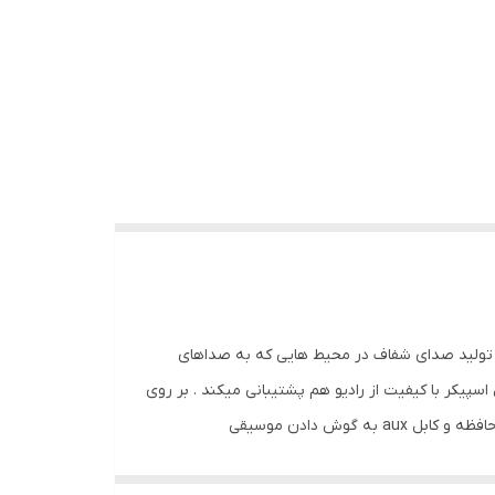
اسپیکر برای تولید صدای شفاف در محیط هایی که به صداهای
پیکر با کیفیت از رادیو هم پشتیبانی میکند . بر روی
قسمت جلویی اسپیکر رقص نور وجود دارد که اسپیکر را جذاب و زیبا جلوه می دهد.شما میتوانید با استفاده از بلوتوث,پورت USB,کارت حافظه و کابل aux به گوش دادن موسیقی
 ساعت شارژ شدن میتواند بین2 ساعت از آن استفاده بکنید. با استفاده از این باتری هامیتوانید این اسپیکر را در هر