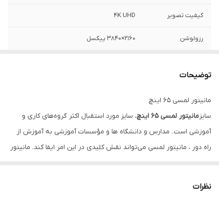
کیفیت تصویر
4K UHD
رزولوشن
2160×3840 پیکسل
اندازه تصویر
65 اینچ
توضیحات
مانیتور لمسی 65 اینچ
سایز
مانیتور لمسی 65 اینچ
، سایز مورد استقبال اکثر گروه‌های کاری و
آموزشی است. مدارس و دانشگاه ها و مؤسسات آموزشی به آموزش از
راه دور ، مانیتور لمسی می‌تواند نقش کلیدی در این امر ایفا کند. مانیتور
لمسی در واقع امکان برگزاری یک کلاس و جلسات همراه با تجربه
لذت‌بخش را برای دانش آموزان و مدرسین و مدیران شرکتها فراهم
نظرات
می‌کند که امکانات آن در ادامه نام برده می‌شود. این برد امکان پخش
انواع محتوای بصری از جمله عکس و فیلم و انواع فایل‌های متنی را دارد.