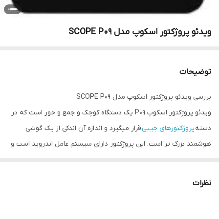
ویدئو پروژکتور اسکوپ مدل SCOPE P09
توضیحات
بررسی ویدئو پروژکتور اسکوپ مدل SCOPE P09
ویدئو پروژکتور اسکوپ P09 یک دستگاه کوچک و جمع و جور است که در
دسته
پروژکتورهای جیبی
قرار میگیرد و اندازه آن اندکی از یک گوشی
هوشمند بزرگ تر است. این پروژکتور دارای سیستم عامل اندروید است و
در کنار قابلیت اتصال وایرلس دیگر نیازی به اتصال با سیم به لپ تاپ یا
کامپیوتر ندارد.
ویدئو پروژکتور
جیبی اسکوپ SCOPE P09 دارای یک
نظرات
رزولوشن بومی WVGA و روشنایی 2400 انسی لومن است که موجب شده
اند حتی در اتاق های روشن نیز تصاویر واضح و شفافی داشته باشید. از