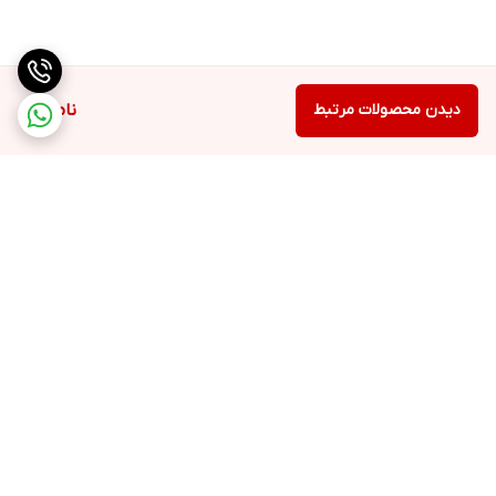
بابت عدم شفافیت و وضوح آنها نداشت.
دیدن محصولات مرتبط
ناموجود
تصحیح زاویه تصویر
قابلیت تصحیح زاویه تصویر( کیستون) خودکار فقط چند ثانیه طول می
کشد تا بتواند به طور خودکار اعوجاج تصویر را شناسایی و اصلاح کند.
برگشت به بالا
بنابراین میتوان
پروژکتور
را در هر جای اتاق و با هر زاویه ای نسبت
به
پرده نمایش
قرار داد و در صورتی که تصویر دچار اعوجاج شود،
پروژکتور در کسری از ثانیه آن را بر طرف کرده و یک تصویر کامل ارائه
میدهد.