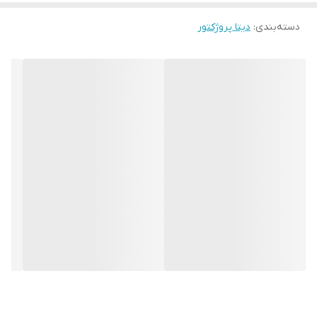
دیگر ویژگی های این پروژکتور میتوان به وجود 2 ورودی USB و یک
دسته‌بندی
:
دیتا پروژکتور
ورودی HDMI و همچنین قابلیت اتصال بلوتوث به اسپیکرهای سازگار
اشاره کرد. همچنین گفتنی است که عمر منبع نور این
دیتا پروژکتور
تا
20.000 ساعت می باشد و تا سالیان سال خیال کاربر را از بابت هزینه های
نگهداری راحت خواهد کرد.
پروژکتور جیبی با صفحه لمسی هوشمند
یکی از خصوصیت های شگفت انگیز پروژکتور جیبی SCOPE P09 صفحه