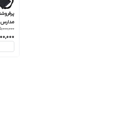
پرفروشت
مدارس مدل B1
5,000,000
00,000