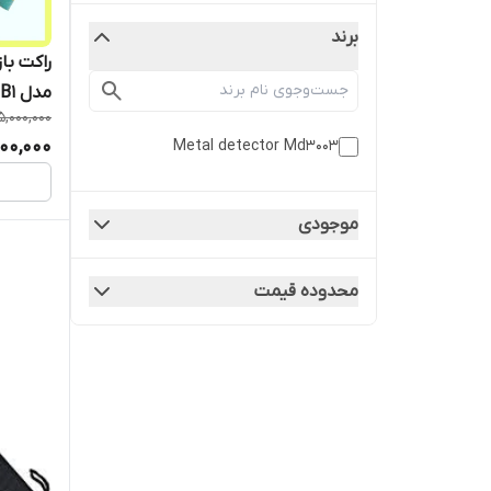
برند
راکت با
مدل MD-3003B1
5,000,000
00,000
Metal detector Md3003
موجودی
محدوده قیمت