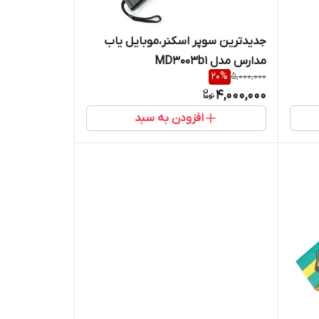
جدیدترین سوپر اسکنر،موبایل یاب
مدارس مدل MD3003b1
20
%
5,000,000
4,000,000
افزودن به سبد