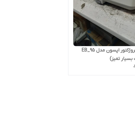
ویدئو پروژکتور اپسون مدل EB_95
بسیار تمیز)