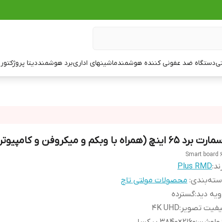
تی
دستگاه ضد عفونی کننده هوشمند
ماشینهای اداری
برد هوشمند
دیتا پروژکتور
ت
ت برد 65 اینچ (همراه با وبکم و میکروفن و کامپیوتر
Smart board 
ند:
Plus RMD
ته‌بندی
:
محصولات مولتی تاچ
ویه دید
:
گسترده
یفیت تصویر
:
4K UHD