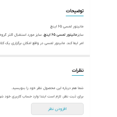
اندازه تصویر
توضیحات
مانیتور لمسی 65 اینچ
سایز
مانیتور لمسی 65 اینچ
، سایز مورد استقبال اکثر گر
امر ایفا کند. مانیتور لمسی در واقع امکان برگزاری یک ک
می‌شود. این برد امکان پخش انواع محتوای بصری از جمله 
همچنین این مانیتور دارای وب کم و میکروفون و کامپیو
دانشجو و دانش آموزش قرار دهد. همچنین دارای آزمایشگ
نظرات
انجام آزمایش را به همه دانش آموزان بدهد. نرم افزار ا
راحت‌تر و برای دانش آموزان جذاب‌تر می‌کند.
شما هم درباره این محصول نظر خود را بنویسید.
کاربرد اصلی دیگر مانیتور لمسی علاوه بر موسسات آموز
برای ثبت نظر، لازم است ابتدا وارد حساب کاربری خود شو
تصویر 4K قابل اتصال به کامپیوترops، بر پشت مانیتور لمسی،که آن را تبدیل به All In One می کند،از قابلیتهای مطرح نمایشگر لمسی 65 اینچ فروشگاه کالا هوشمند است.
افزودن نظر