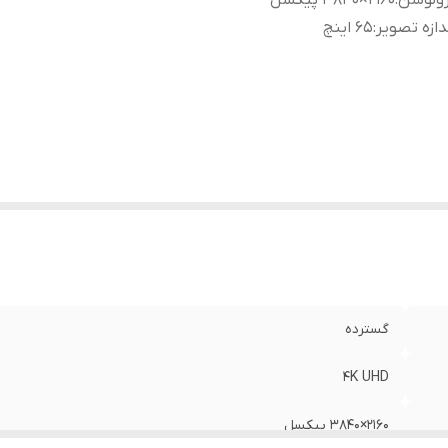
زولوشن
:
2160×3840 پیکسل
دازه تصویر
:
65 اینچ
گسترده
4K UHD
2160×3840 پیکسل