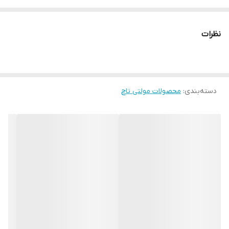
هوشمند، با تکنولوژی IR ، دارای ضخامت 9 میلیمتری، و قابی زیبا و
باریک با عرض 2 سانتی متر می باشد. فریم مولتی تاچ جزو جدیدترین
نظرات
تکنولوژی های روز دنیا می باشد و شرکت کالا هوشمند افتخار دارد جزو
اولین شرکت های ارائه کننده این تکنولوژی باشد.
دسته‌بندی
:
محصولات مولتی تاچ